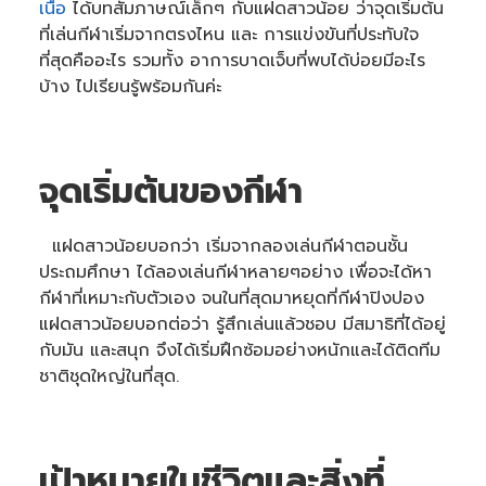
เนื้อ
ได้บทสัมภาษณ์เล็กๆ กับแฝดสาวน้อย ว่าจุดเริ่มต้น
a
ti
ที่เล่นกีฬาเริ่มจากตรงไหน และ การแข่งขันที่ประทับใจ
o
n
ที่สุดคืออะไร รวมทั้ง อาการบาดเจ็บที่พบได้บ่อยมีอะไร
n
u
บ้าง ไปเรียนรู้พร้อมกันค่ะ
a
n
c
e
s
.
จุดเริ่มต้นของกีฬา
แฝดสาวน้อยบอกว่า เริ่มจากลองเล่นกีฬาตอนชั้น
ประถมศึกษา ได้ลองเล่นกีฬาหลายๆอย่าง เพื่อจะได้หา
กีฬาที่เหมาะกับตัวเอง จนในที่สุดมาหยุดที่กีฬาปิงปอง
แฝดสาวน้อยบอกต่อว่า รู้สึกเล่นแล้วชอบ มีสมาธิที่ได้อยู่
กับมัน และสนุก จึงได้เริ่มฝึกซ้อมอย่างหนักและได้ติดทีม
ชาติชุดใหญ่ในที่สุด.
เป้าหมายในชีวิตและสิ่งที่