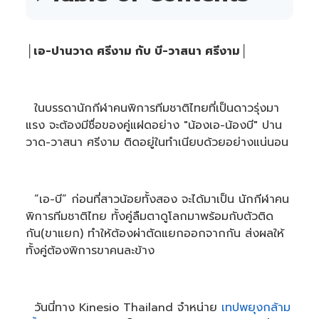
s
g
e
n
e
│เอ-ปานวาด ศรีงาม กับ บี-วาสนา ศรีงาม│
r
a
t
e
d
b
y
ในบรรดานักกีฬาคนพิการทีมชาติไทยที่เป็นดาวรุ่งมา
A
I
แรง จะต้องมีชื่อของคู่แฝดอย่าง "น้องเอ-น้องบี" ปาน
a
n
วาด-วาสนา ศรีงาม ติดอยู่ในทำเนียบด้วยอย่างแน่นอน
d
m
a
y
h
a
v
“เอ-บี” ก่อนที่สาวน้อยทั้งสอง จะได้มาเป็น นักกีฬาคน
e
s
พิการทีมชาติไทย ทั้งคู่ลืมตาดูโลกมาพร้อมกับตัวติด
li
g
กัน(ขาแยก) ทำให้ต้องผ่าตัดแยกออกจากกัน ส่งผลให้
h
t
ทั้งคู่ต้องพิการขาคนละข้าง
p
r
o
n
u
n
วันนี่ทาง Kinesio Thailand จำหน่าย
เทปพยุงกล้าม
c
i