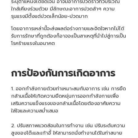
ระบุตำแหน่งได้ชัดเจน อาจมีอาการปวดร้าวทั่วบริเวณ
m
a
ใกล้เคียงร่วมด้วย มีลักษณะอาการปวดล้าๆ ความ
y
h
รุนแรงมีตั้งแต่ปวดเล็กน้อย-ปวดมาก
a
v
e
โดยอาการเหล่านี้จะส่งผลต่อร่างกายและจิตใจหากไม่ได้
s
li
รับการรักษาที่ถูกต้องก็อาจจะเป็นสาเหตุที่นำไปสู่การเป็น
g
h
โรคร้ายแรงในอนาคต
t
p
r
o
n
u
n
การป้องกันการเกิดอาการ
c
i
a
ti
o
1. ออกกำลังกายด้วยท่าเหมาะสมกับอาการ เช่น การยืด
n
n
กล้ามเนื้อให้เกิดความยืดหยุ่นการออกกำลังกายเพื่อ
u
a
เสริมความแข็งแรงของกล้ามเนื้อโดยต้องอาศัยความ
n
c
ใส่ใจและความสม่ำเสมอ
e
s
.
2. ปรับสภาพแวดล้อมในการทำงาน เช่น ปรับระดับความ
สูงของโต๊ะและเก้าอี้ ให้สามารถนั่งทำงานได้ในท่าสบาย