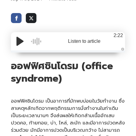
2:22
Listen to article
A
u
ออฟฟิศซินโดรม (office
d
i
o
i
syndrome)
s
g
e
n
e
r
a
ออฟฟิศซินโดรม เป็นอาการที่มักพบบ่อยในวัยทำงาน ซึ่ง
t
e
สาเหตุหลักเกิดจากพฤติกรรมการนั่งทำงานในท่าเดิม
d
b
เป็นระยะเวลานานๆ จึงส่งผลให้เกิดกล้ามเนื้ออักเสบ
y
A
ปวดคอ, ท้ายทอย, บ่า, ไหล่, สะบัก และมีอาการปวดหลัง
I
a
ร่วมด้วย มักมีอาการปวดเป็นบริเวณกว้าง ไม่สามารถ
n
d