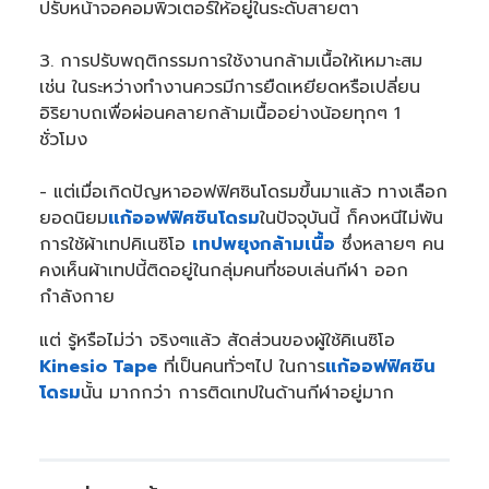
ปรับหน้าจอคอมพิวเตอร์ให้อยู่ในระดับสายตา
3. การปรับพฤติกรรมการใช้งานกล้ามเนื้อให้เหมาะสม
เช่น ในระหว่างทำงานควรมีการยืดเหยียดหรือเปลี่ยน
อิริยาบถเพื่อผ่อนคลายกล้ามเนื้ออย่างน้อยทุกๆ 1
ชั่วโมง
- แต่เมื่อเกิดปัญหาออฟฟิศซินโดรมขึ้นมาแล้ว ทางเลือก
ยอดนิยม
แก้ออฟฟิศซินโดรม
ในปัจจุบันนี้ ก็คงหนีไม่พ้น
การใช้ผ้าเทปคิเนซิโอ
เทปพยุงกล้ามเนื้อ
ซึ่งหลายๆ คน
คงเห็นผ้าเทปนี้ติดอยู่ในกลุ่มคนที่ชอบเล่นกีฬา ออก
กำลังกาย
แต่ รู้หรือไม่ว่า จริงๆแล้ว สัดส่วนของผู้ใช้คิเนซิโอ
Kinesio Tape
ที่เป็นคนทั่วๆไป ในการ
แก้ออฟฟิศซิน
โดรม
นั้น มากกว่า การติดเทปในด้านกีฬาอยู่มาก