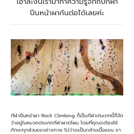
เอาล่ะงั้นเรามาทำความรู้จักกับกีฬา
p
r
ปีนหน้าผากันต่อได้เลยค่ะ
o
n
u
n
c
i
a
ti
o
n
n
u
a
n
c
e
s
.
กีฬาปีนหน้าผา Rock Climbing ก็เป็นกีฬาประเภทนี้ก็จัด
ว่าอยู่ในหมวดประเภทกีฬาผาดโผน โดยที่คุณจะต้องใช้
ทักษะทุกส่วนของร่างกาย ไม่ว่าจะเป็นกล้ามเนื้อแขน ขา