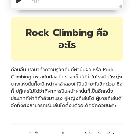
A
u
d
i
o
Rock Climbing คือ
i
s
g
อะไร
e
n
e
r
a
t
e
d
ก่อนอื่น เรามาทำความรู้จักกับกีฬาปีนผา หรือ Rock
b
y
Climbing เพราะในปัจจุบันเราจะเห็นได้ว่าในโรงยิมใหญ่ๆ
A
I
บางแห่งนั้นก็จะมี หน้าผาจำลองให้ปีนป่ายกันอีกด้วย ซึ่ง
a
n
ก็ ปฏิเสธไม่ได้ว่ากีฬาการปีนหน้าผานั้นก็เป็นอีกหนึ่ง
d
m
ประเภทกีฬาที่กำลังมาแรง ผู้หญิงก็เล่นได้ ผู้ชายก็เล่นดี
a
y
อีกทั้งยังสามารถเริ่มเล่นได้ตั้งแต่วัยเด็กอีกด้วยนะคะ
h
a
v
e
s
li
g
h
t