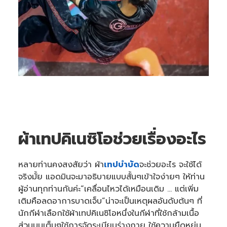
ผ้าเทปคิเนซิโอช่วยเรื่องอะไร
หลายท่านคงสงสัยว่า ผ้า
เทปบำบัด
จะช่วยอะไร จะใช้ได้
จริงมั้ย แอดมินจะมาอธิบายแบบสั้นๆเข้าใจง่ายๆ ให้ท่าน
ผู้อ่านทุกท่านกันค่ะ“เคลื่อนไหวได้เหมือนเดิม ... แต่เพิ่ม
เติมคือลดอาการบาดเจ็บ”น่าจะเป็นเหตุผลอันดับต้นๆ ที่
นักกีฬาเลือกใช้ผ้าเทปคิเนซิโอหนึ่งในกีฬาที่ใช้กล้ามเนื้อ
ส่วนบนเต็มๆใช้การจัดระเบียบร่างกาย ใช้ความยืดหยุ่น