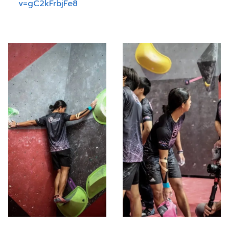
v=gC2kFrbjFe8